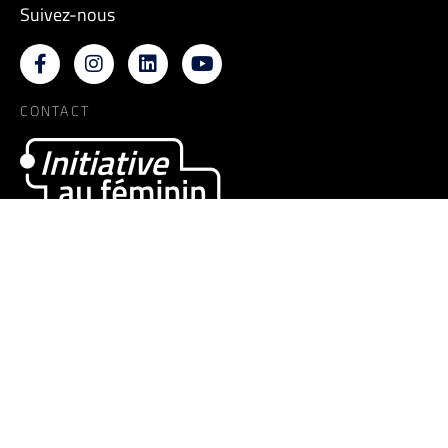
Suivez-nous
CONTACT
Initiative au féminin
21 C rue Savary 25000 Besançon
Tél. : 03 81 65 37 65
MENTIONS LÉGALES
Mise en forme par
TUTTI QUANTI