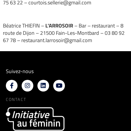
75 63 22 – courtois.sellerie@gmail.com
Béatrice THIEFIN –
L’ARROSOIR
– Bar – restaurant – 8
route de Dijon – 21500 Fain-Les-Montbard – 03 80 92
67 78 – restaurant.larrosoir@gmail.com
Suivez-nous
CONTACT